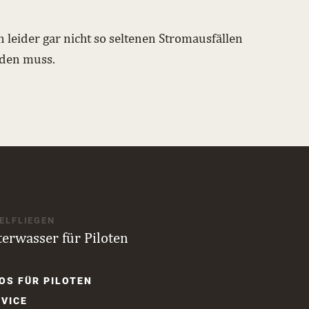
 leider gar nicht so seltenen Stromausfällen
erden muss.
ELFLIEGEN
terwasser für Piloten
gation
OS FÜR PILOTEN
springen
VICE