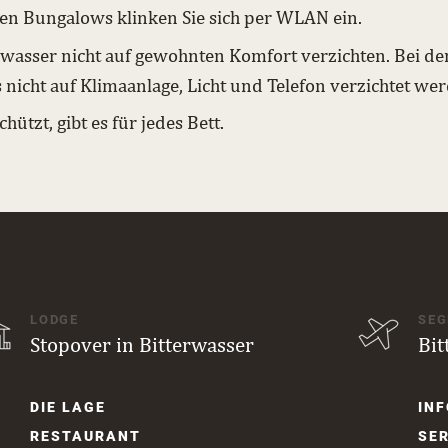
len Bungalows klinken Sie sich per WLAN ein.
erwasser nicht auf gewohnten Komfort verzichten. Bei den
ss nicht auf Klimaanlage, Licht und Telefon verzichtet w
ützt, gibt es für jedes Bett.
LODGE
SEG
Stopover in Bitterwasser
Bit
Navigation
Navi
DIE LAGE
INF
überspringen
über
RESTAURANT
SER