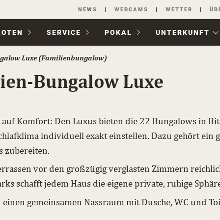
Navigation
NEWS
WEBCAMS
WETTER
ÜB
überspringen
LOTEN
SERVICE
POKAL
UNTER­KUNFT
galow Luxe ­(Familienbungalow)
ien-Bungalow Luxe
t auf Komfort: Den Luxus bieten die 22 Bungalows in Bi
hlafklima individuell exakt einstellen. Dazu gehört ein
s zubereiten.
rassen vor den großzügig verglasten Zimmern reichlich
rks schafft jedem Haus die eigene private, ruhige Sphäre
einen gemeinsamen Nassraum mit Dusche, WC und Toilett