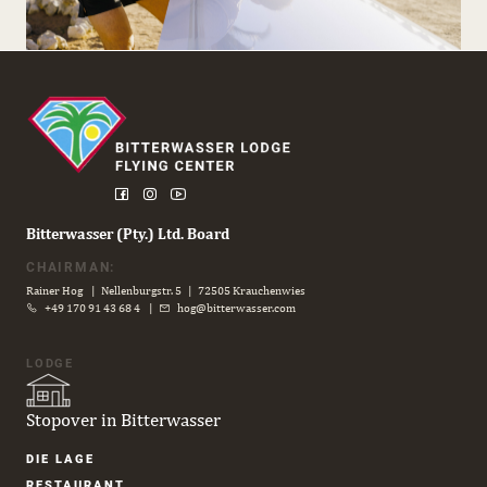
Bitterwasser (Pty.) Ltd. Board
CHAIRMAN:
Rainer Hog | Nellenburgstr. 5 | 72505 Krauchenwies
+49 170 91 43 68 4
|
hog@bitterwasser.com
LODGE
Stopover in Bitterwasser
Navigation
DIE LAGE
überspringen
RESTAURANT