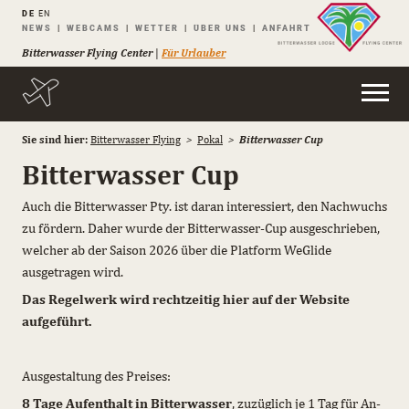
DE
EN
Navigation
NEWS
WEBCAMS
WETTER
ÜBER UNS
ANFAHRT
überspringen
Bitterwasser Flying Center
|
Für Urlauber
Sie sind hier:
Bitterwasser Flying
Pokal
Bitterwasser Cup
Bitterwasser Cup
Auch die Bitterwasser Pty. ist daran interessiert, den Nachwuchs
zu fördern. Daher wurde der Bitterwasser-Cup ausgeschrieben,
welcher ab der Saison 2026 über die Platform WeGlide
ausgetragen wird.
Das Regelwerk wird rechtzeitig hier auf der Website
aufgeführt.
Ausgestaltung des Preises:
8 Tage Aufenthalt in Bitterwasser
, zuzüglich je 1 Tag für An-