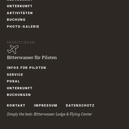
UNTER­KUNFT
AKTIVITÄTEN
BUCHUNG
PHOTO-GALERIE
SEGELFLIEGEN
Bitterwasser für Piloten
Navigation
INFOS FÜR PILOTEN
überspringen
SERVICE
POKAL
UNTER­KUNFT
BUCHUNGEN
Navigation
KONTAKT
IMPRESSUM
DATENSCHUTZ
überspringen
Simply the best: Bitterwasser Lodge & Flying Center