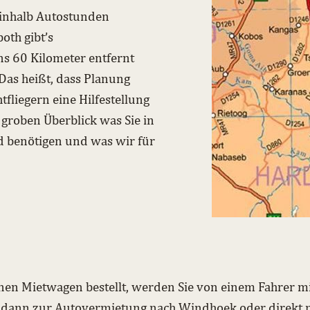
neinhalb Autostunden
oth gibt’s
ns 60 Kilometer entfernt
Das heißt, dass Planung
tfliegern eine Hilfestellung
 groben Überblick was Sie in
d benötigen und was wir für
nen Mietwagen bestellt, werden Sie von einem Fahrer mit
e dann zur Autovermietung nach Windhoek oder direkt m