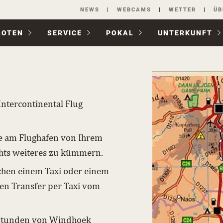
Navigation
NEWS
WEBCAMS
WETTER
ÜB
überspringen
LOTEN
SERVICE
POKAL
UNTER­KUNFT
Intercontinental Flug
e am Flughafen von Ihrem
chts weiteres zu kümmern.
schen einem Taxi oder einem
den Transfer per Taxi vom
utostunden von Windhoek