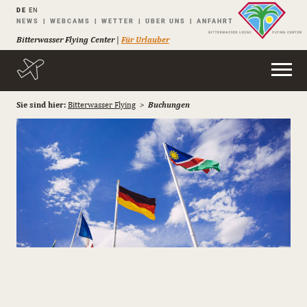
DE
EN
Navigation
NEWS
WEBCAMS
WETTER
ÜBER UNS
ANFAHRT
überspringen
Bitterwasser Flying Center
|
Für Urlauber
Sie sind hier:
Bitterwasser Flying
Buchungen