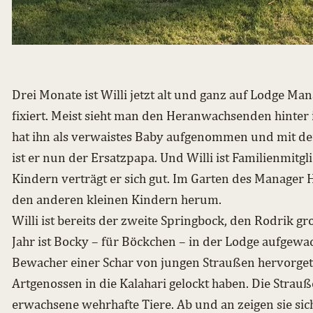
Drei Monate ist Willi jetzt alt und ganz auf Lodge Ma
fixiert. Meist sieht man den Heranwachsenden hinter 
hat ihn als verwaistes Baby aufgenommen und mit de
ist er nun der Ersatzpapa. Und Willi ist Familienmitg
Kindern verträgt er sich gut. Im Garten des Manager 
den anderen kleinen Kindern herum.
Willi ist bereits der zweite Springbock, den Rodrik g
Jahr ist Bocky – für Böckchen – in der Lodge aufgewach
Bewacher einer Schar von jungen Straußen hervorgeta
Artgenossen in die Kalahari gelockt haben. Die Strau
erwachsene wehrhafte Tiere. Ab und an zeigen sie si