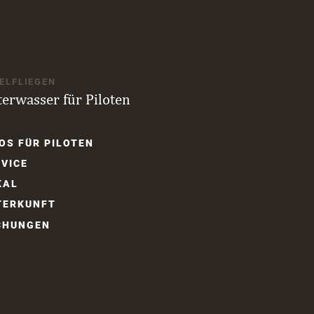
ELFLIEGEN
terwasser für Piloten
gation
OS FÜR PILOTEN
springen
VICE
KAL
ER­KUNFT
CHUNGEN