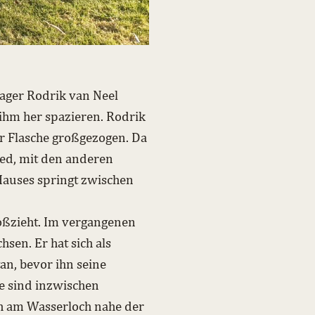
nager Rodrik van Neel
ihm her spazieren. Rodrik
r Flasche großgezogen. Da
lied, mit den anderen
Hauses springt zwischen
roßzieht. Im vergangenen
sen. Er hat sich als
n, bevor ihn seine
ße sind inzwischen
ch am Wasserloch nahe der