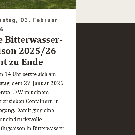
nstag, 03. Februar
26
e Bitterwasser-
ison 2025/26
ht zu Ende
n 14 Uhr setzte sich am
stag, dem 27. Januar 2026,
erste LKW mit einem
rer sieben Containern in
gung. Damit ging eine
ut eindrucksvolle
lflugsaison in Bitterwasser