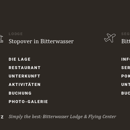
LODGE
SEG
Stopover in Bitterwasser
Bit
Navigation
Navi
DIE LAGE
INF
überspringen
über
RESTAURANT
SER
UNTER­KUNFT
PO
AKTIVITÄTEN
UNT
BUCHUNG
BU
PHOTO-GALERIE
Simply the best: Bitterwasser Lodge & Flying Center
TZ