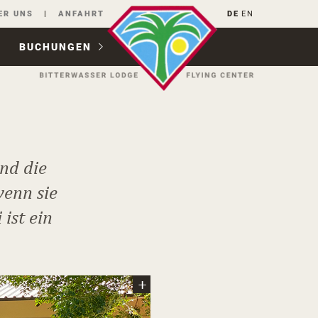
ER UNS
ANFAHRT
DE
EN
BUCHUNGEN
d
nd die
wenn sie
ist ein