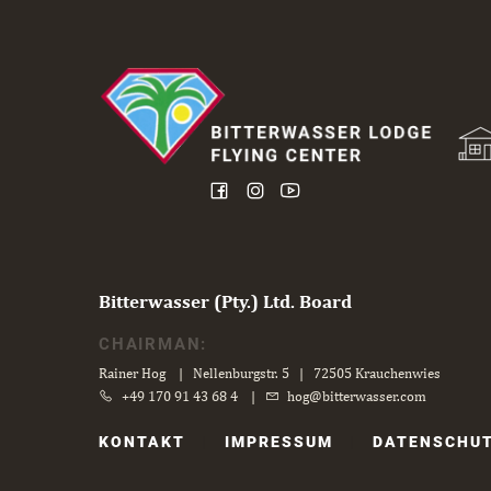
Bitterwasser (Pty.) Ltd. Board
CHAIRMAN:
Rainer Hog | Nellenburgstr. 5 | 72505 Krauchenwies
+49 170 91 43 68 4
|
hog@bitterwasser.com
Navigation
KONTAKT
IMPRESSUM
DATENSCHU
überspringen