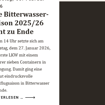
26
e Bitterwasser-
ison 2025/26
ht zu Ende
n 14 Uhr setzte sich am
stag, dem 27. Januar 2026,
erste LKW mit einem
rer sieben Containern in
gung. Damit ging eine
ut eindrucksvolle
lflugsaison in Bitterwasser
nde.
DIE
TERLESEN …
BITTERWASSER-
SAISON