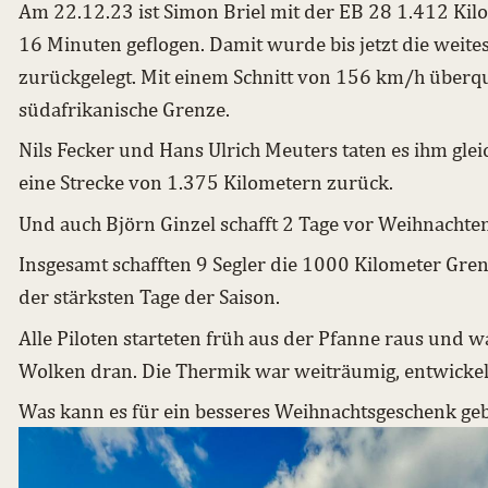
Am 22.12.23 ist Simon Briel mit der EB 28 1.412 Kil
16 Minuten geflogen. Damit wurde bis jetzt die weites
zurückgelegt. Mit einem Schnitt von 156 km/h überqu
südafrikanische Grenze.
Nils Fecker und Hans Ulrich Meuters taten es ihm gleic
eine Strecke von 1.375 Kilometern zurück.
Und auch Björn Ginzel schafft 2 Tage vor Weihnachten
Insgesamt schafften 9 Segler die 1000 Kilometer Grenz
der stärksten Tage der Saison.
Alle Piloten starteten früh aus der Pfanne raus und w
Wolken dran. Die Thermik war weiträumig, entwickelte
Was kann es für ein besseres Weihnachtsgeschenk ge