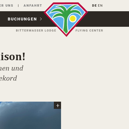
ER UNS
ANFAHRT
DE
EN
BUCHUNGEN
ison!
hen und
ekord