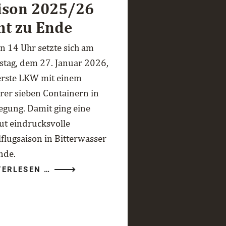
ison 2025/26
ht zu Ende
n 14 Uhr setzte sich am
stag, dem 27. Januar 2026,
erste LKW mit einem
rer sieben Containern in
gung. Damit ging eine
ut eindrucksvolle
lflugsaison in Bitterwasser
nde.
DIE
TERLESEN …
BITTERWASSER-
SAISON
2025/26
GEHT
ZU
ENDE