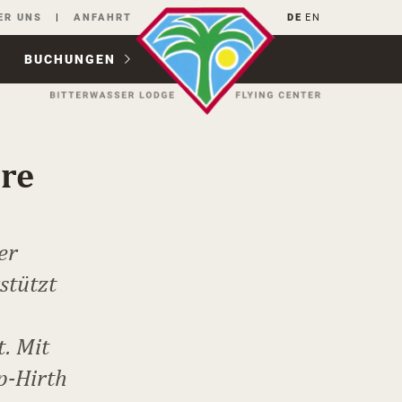
ER UNS
ANFAHRT
DE
EN
BUCHUNGEN
ere
er
stützt
t. Mit
p-Hirth