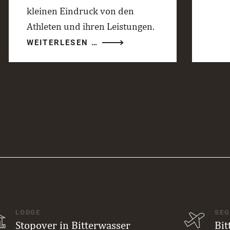
kleinen Eindruck von den
Athleten und ihren Leistungen.
RED
WEITERLESEN …
BULL
GLOBAL
AERIAL
PERFORMANCE
CAMP
2026
LODGE
SEG
Stopover in Bitterwasser
Bit