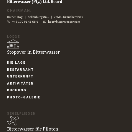
Bitterwasser (Pty.) Ltd. Board
CHAIRMAN:
Rainer Hog | Nellenburgstr. 5 | 72505 Krauchenwies
+49 170 91 43 68 4
|
hog@bitterwasser.com
LODGE
Stopover in Bitterwasser
Navigation
DIE LAGE
überspringen
RESTAURANT
UNTER­KUNFT
AKTIVITÄTEN
BUCHUNG
PHOTO-GALERIE
SEGELFLIEGEN
Bitterwasser für Piloten