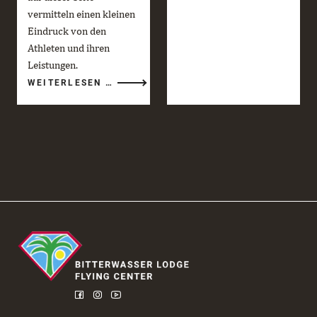
GEHT
vermitteln einen kleinen
ZU
ENDE
Eindruck von den
Athleten und ihren
Leistungen.
RED
WEITERLESEN …
BULL
GLOBAL
AERIAL
PERFORMANCE
CAMP
2026