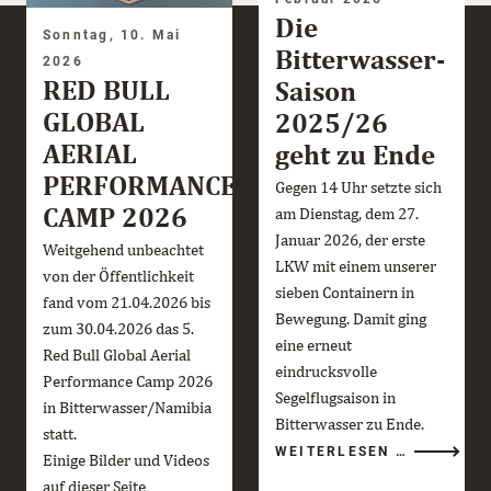
Die
Sonntag, 10. Mai
Bitterwasser-
2026
RED BULL
Saison
GLOBAL
2025/26
AERIAL
geht zu Ende
PERFORMANCE
Gegen 14 Uhr setzte sich
CAMP 2026
am Dienstag, dem 27.
Januar 2026, der erste
Weitgehend unbeachtet
LKW mit einem unserer
von der Öffentlichkeit
sieben Containern in
fand vom 21.04.2026 bis
Bewegung. Damit ging
zum 30.04.2026 das 5.
eine erneut
Red Bull Global Aerial
eindrucksvolle
Performance Camp 2026
Segelflugsaison in
in Bitterwasser/Namibia
Bitterwasser zu Ende.
statt.
DIE
WEITERLESEN …
Einige Bilder und Videos
BITTERWA
SAISON
auf dieser Seite
2025/26