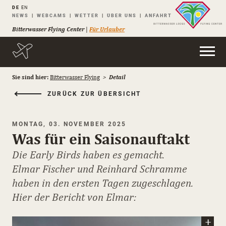
DE
EN
Navigation
NEWS
WEBCAMS
WETTER
ÜBER UNS
ANFAHRT
überspringen
Bitterwasser Flying Center
|
Für Urlauber
Sie sind hier:
Bitterwasser Flying
Detail
ZURÜCK ZUR ÜBERSICHT
MONTAG, 03. NOVEMBER 2025
Was für ein Saisonauftakt
Die Early Birds haben es gemacht.
Elmar Fischer und Reinhard Schramme
haben in den ersten Tagen zugeschlagen.
Hier der Bericht von Elmar: