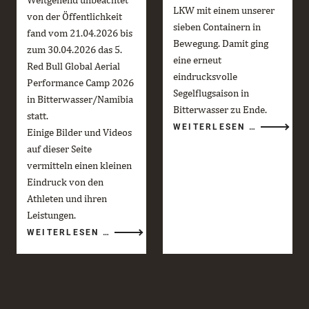
LKW mit einem unserer
von der Öffentlichkeit
sieben Containern in
fand vom 21.04.2026 bis
Bewegung. Damit ging
zum 30.04.2026 das 5.
eine erneut
Red Bull Global Aerial
eindrucksvolle
Performance Camp 2026
Segelflugsaison in
in Bitterwasser/Namibia
Bitterwasser zu Ende.
statt.
DIE
WEITERLESEN …
Einige Bilder und Videos
BITTERWA
SAISON
auf dieser Seite
2025/26
GEHT
vermitteln einen kleinen
ZU
ENDE
Eindruck von den
Athleten und ihren
Leistungen.
RED
WEITERLESEN …
BULL
GLOBAL
AERIAL
PERFORMANCE
CAMP
2026