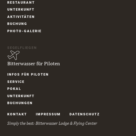
RESTAURANT
UNTER­KUNFT
AKTIVITÄTEN
BUCHUNG
PHOTO-GALERIE
SEGELFLIEGEN
Bitterwasser für Piloten
Navigation
INFOS FÜR PILOTEN
überspringen
SERVICE
POKAL
UNTER­KUNFT
BUCHUNGEN
Navigation
KONTAKT
IMPRESSUM
DATENSCHUTZ
überspringen
Simply the best: Bitterwasser Lodge & Flying Center