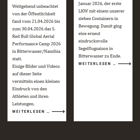
Januar 2026, der erste
Weitgehend unbeachtet
LKW mit einem unserer
von der Öffentlichkeit
sieben Containern in
fand vom 21.04.2026 bis
Bewegung. Damit ging
zum 30.04.2026 das 5.
eine erneut
Red Bull Global Aerial
eindrucksvolle
Performance Camp 2026
Segelflugsaison in
in Bitterwasser/Namibia
Bitterwasser zu Ende.
statt.
DIE
WEITERLESEN …
Einige Bilder und Videos
BITTERWA
SAISON
auf dieser Seite
2025/26
GEHT
vermitteln einen kleinen
ZU
ENDE
Eindruck von den
Athleten und ihren
Leistungen.
RED
WEITERLESEN …
BULL
GLOBAL
AERIAL
PERFORMANCE
CAMP
2026