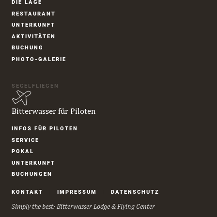
DIE LAGE
überspringen
RESTAURANT
UNTER­KUNFT
AKTIVITÄTEN
BUCHUNG
PHOTO-GALERIE
SEGELFLIEGEN
Bitterwasser für Piloten
Navigation
INFOS FÜR PILOTEN
überspringen
SERVICE
POKAL
UNTER­KUNFT
BUCHUNGEN
Navigation
KONTAKT
IMPRESSUM
DATENSCHUTZ
überspringen
Simply the best: Bitterwasser Lodge & Flying Center