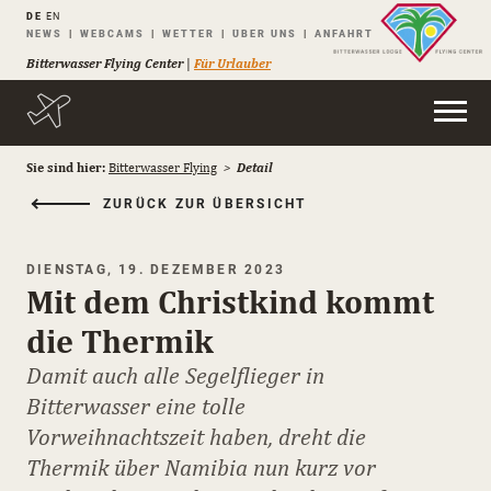
DE
EN
Navigation
NEWS
WEBCAMS
WETTER
ÜBER UNS
ANFAHRT
überspringen
Bitterwasser Flying Center
|
Für Urlauber
Sie sind hier:
Bitterwasser Flying
Detail
ZURÜCK ZUR ÜBERSICHT
DIENSTAG, 19. DEZEMBER 2023
Mit dem Christkind kommt
die Thermik
Damit auch alle Segelflieger in
Bitterwasser eine tolle
Vorweihnachtszeit haben, dreht die
Thermik über Namibia nun kurz vor