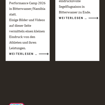
eindrucksvolle
Performance Camp 2026
Segelflugsaison in
in Bitterwasser/Namibia
Bitterwasser zu Ende.
statt.
DIE
WEITERLESEN …
Einige Bilder und Videos
BITTERWA
SAISON
auf dieser Seite
2025/26
GEHT
vermitteln einen kleinen
ZU
ENDE
Eindruck von den
Athleten und ihren
Leistungen.
RED
WEITERLESEN …
BULL
GLOBAL
AERIAL
PERFORMANCE
CAMP
2026