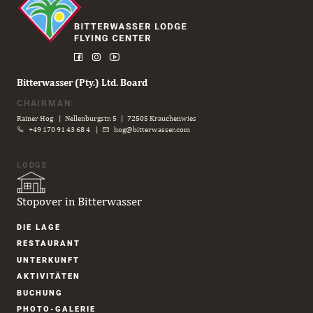
Bitterwasser (Pty.) Ltd. Board
CHAIRMAN:
Rainer Hog | Nellenburgstr. 5 | 72505 Krauchenwies
+49 170 91 43 68 4
|
hog@bitterwasser.com
LODGE
Stopover in Bitterwasser
Navigation
DIE LAGE
überspringen
RESTAURANT
UNTER­KUNFT
AKTIVITÄTEN
BUCHUNG
PHOTO-GALERIE