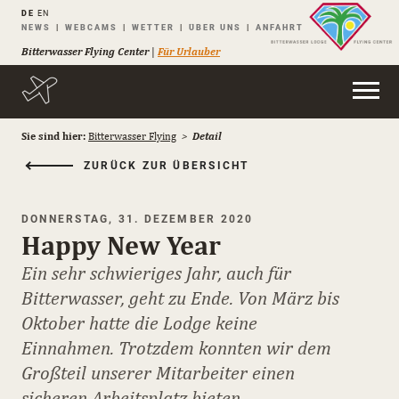
DE
EN
Navigation
NEWS
WEBCAMS
WETTER
ÜBER UNS
ANFAHRT
überspringen
Bitterwasser Flying Center
|
Für Urlauber
Sie sind hier:
Bitterwasser Flying
Detail
ZURÜCK ZUR ÜBERSICHT
DONNERSTAG, 31. DEZEMBER 2020
Happy New Year
Ein sehr schwieriges Jahr, auch für
Bitterwasser, geht zu Ende. Von März bis
Oktober hatte die Lodge keine
Einnahmen. Trotzdem konnten wir dem
Großteil unserer Mitarbeiter einen
sicheren Arbeitsplatz bieten.