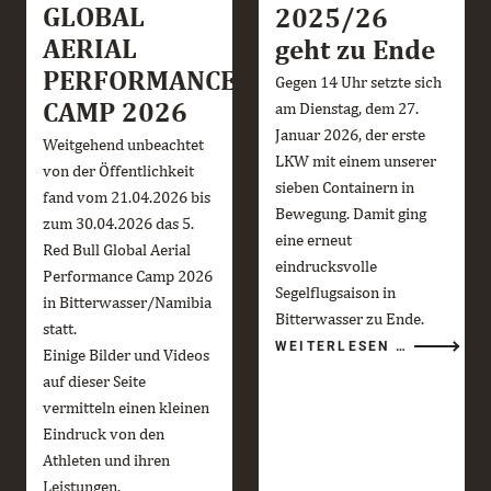
GLOBAL
2025/26
AERIAL
geht zu Ende
PERFORMANCE
Gegen 14 Uhr setzte sich
CAMP 2026
am Dienstag, dem 27.
Januar 2026, der erste
Weitgehend unbeachtet
LKW mit einem unserer
von der Öffentlichkeit
sieben Containern in
fand vom 21.04.2026 bis
Bewegung. Damit ging
zum 30.04.2026 das 5.
eine erneut
Red Bull Global Aerial
eindrucksvolle
Performance Camp 2026
Segelflugsaison in
in Bitterwasser/Namibia
Bitterwasser zu Ende.
statt.
DIE
WEITERLESEN …
Einige Bilder und Videos
BITTERWA
SAISON
auf dieser Seite
2025/26
GEHT
vermitteln einen kleinen
ZU
ENDE
Eindruck von den
Athleten und ihren
Leistungen.