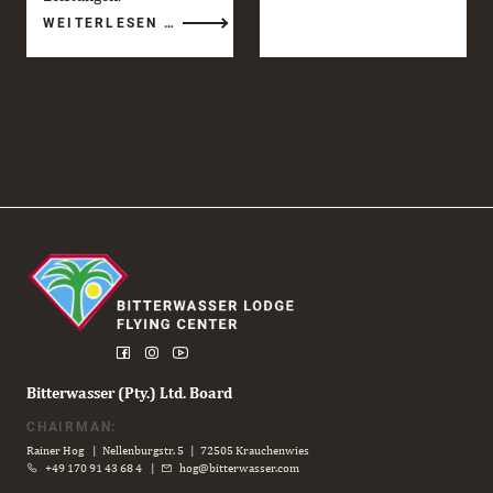
RED
WEITERLESEN …
BULL
GLOBAL
AERIAL
PERFORMANCE
CAMP
2026
Bitterwasser (Pty.) Ltd. Board
CHAIRMAN:
Rainer Hog | Nellenburgstr. 5 | 72505 Krauchenwies
+49 170 91 43 68 4
|
hog@bitterwasser.com