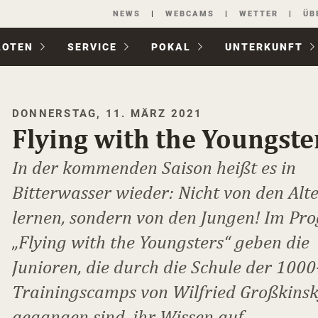
Navigation
NEWS
WEBCAMS
WETTER
ÜB
überspringen
LOTEN
SERVICE
POKAL
UNTER­KUNFT
DONNERSTAG, 11. MÄRZ 2021
Flying with the Youngste
In der kommenden Saison heißt es in
Bitterwasser wieder: Nicht von den Alt
lernen, sondern von den Jungen! Im P
„Flying with the Youngsters“ geben die
Junioren, die durch die Schule der 100
Trainingscamps von Wilfried Großkins
gegangen sind, ihr Wissen auf