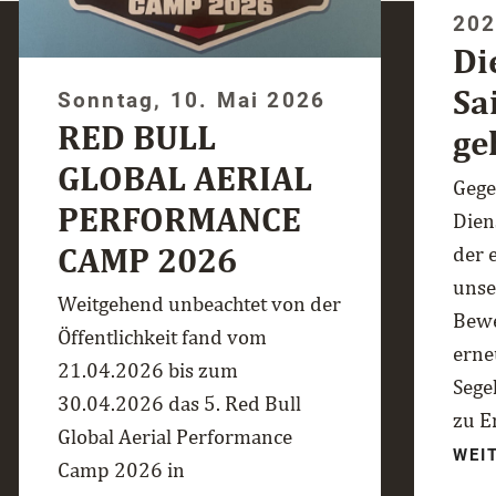
20
Di
Sa
Sonntag, 10. Mai 2026
RED BULL
ge
GLOBAL AERIAL
Gege
PERFORMANCE
Dien
CAMP 2026
der 
unse
Weitgehend unbeachtet von der
Bewe
Öffentlichkeit fand vom
erne
21.04.2026 bis zum
Sege
30.04.2026 das 5. Red Bull
zu E
Global Aerial Performance
WEI
Camp 2026 in