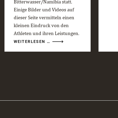
Bitterwasser/Namibia statt.
Einige Bilder und Videos auf
dieser Seite vermitteln einen
kleinen Eindruck von den
Athleten und ihren Leistungen.
RED
WEITERLESEN …
BULL
GLOBAL
AERIAL
PERFORMANCE
CAMP
2026