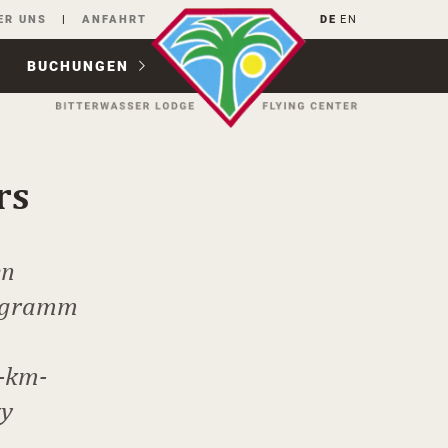
ER UNS
ANFAHRT
DE
EN
BUCHUNGEN
rs
en
rogramm
0-km-
ky