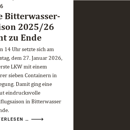
26
e Bitterwasser-
ison 2025/26
ht zu Ende
n 14 Uhr setzte sich am
stag, dem 27. Januar 2026,
erste LKW mit einem
rer sieben Containern in
gung. Damit ging eine
ut eindrucksvolle
lflugsaison in Bitterwasser
nde.
DIE
TERLESEN …
BITTERWASSER-
SAISON