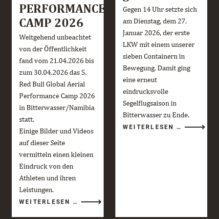
PERFORMANCE
Gegen 14 Uhr setzte sich
CAMP 2026
am Dienstag, dem 27.
Januar 2026, der erste
Weitgehend unbeachtet
LKW mit einem unserer
von der Öffentlichkeit
sieben Containern in
fand vom 21.04.2026 bis
Bewegung. Damit ging
zum 30.04.2026 das 5.
eine erneut
Red Bull Global Aerial
eindrucksvolle
Performance Camp 2026
Segelflugsaison in
in Bitterwasser/Namibia
Bitterwasser zu Ende.
statt.
DIE
WEITERLESEN …
Einige Bilder und Videos
BITTERWA
SAISON
auf dieser Seite
2025/26
GEHT
vermitteln einen kleinen
ZU
ENDE
Eindruck von den
Athleten und ihren
Leistungen.
RED
WEITERLESEN …
BULL
GLOBAL