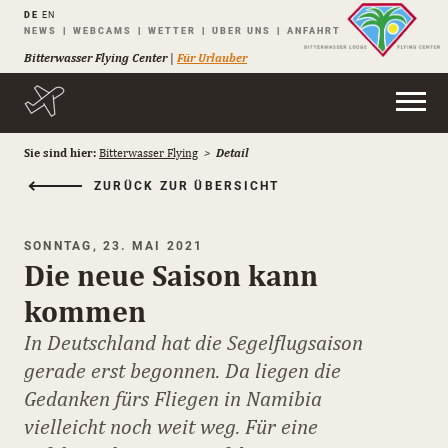
DE
EN
Navigation
NEWS
WEBCAMS
WETTER
ÜBER UNS
ANFAHRT
überspringen
Bitterwasser Flying Center
|
Für Urlauber
Sie sind hier:
Bitterwasser Flying
Detail
ZURÜCK ZUR ÜBERSICHT
SONNTAG, 23. MAI 2021
Die neue Saison kann
kommen
In Deutschland hat die Segelflugsaison
gerade erst begonnen. Da liegen die
Gedanken fürs Fliegen in Namibia
vielleicht noch weit weg. Für eine