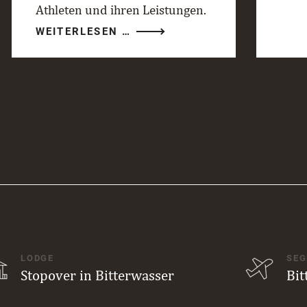
Athleten und ihren Leistungen.
RED
WEITERLESEN …
BULL
GLOBAL
AERIAL
PERFORMANCE
CAMP
2026
LODGE
SEG
Stopover in Bitterwasser
Bit