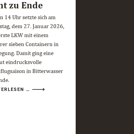
ht zu Ende
n 14 Uhr setzte sich am
stag, dem 27. Januar 2026,
erste LKW mit einem
rer sieben Containern in
gung. Damit ging eine
ut eindrucksvolle
lflugsaison in Bitterwasser
nde.
DIE
TERLESEN …
BITTERWASSER-
SAISON
2025/26
GEHT
ZU
ENDE