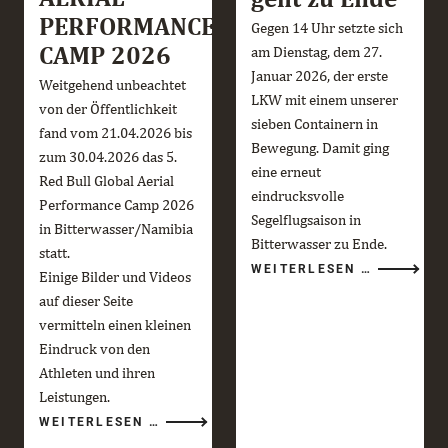
PERFORMANCE
Gegen 14 Uhr setzte sich
CAMP 2026
am Dienstag, dem 27.
Januar 2026, der erste
Weitgehend unbeachtet
LKW mit einem unserer
von der Öffentlichkeit
sieben Containern in
fand vom 21.04.2026 bis
Bewegung. Damit ging
zum 30.04.2026 das 5.
eine erneut
Red Bull Global Aerial
eindrucksvolle
Performance Camp 2026
Segelflugsaison in
in Bitterwasser/Namibia
Bitterwasser zu Ende.
statt.
DIE
WEITERLESEN …
Einige Bilder und Videos
BITTERWA
SAISON
auf dieser Seite
2025/26
GEHT
vermitteln einen kleinen
ZU
ENDE
Eindruck von den
Athleten und ihren
Leistungen.
RED
WEITERLESEN …
BULL
GLOBAL