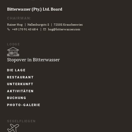
Bitterwasser (Pty.) Ltd. Board
CHAIRMAN:
Rainer Hog | Nellenburgstr. 5 | 72505 Krauchenwies
+49 170 91 43 68 4
|
hog@bitterwasser.com
LODGE
Stopover in Bitterwasser
Navigation
DIE LAGE
überspringen
RESTAURANT
UNTER­KUNFT
AKTIVITÄTEN
BUCHUNG
PHOTO-GALERIE
SEGELFLIEGEN