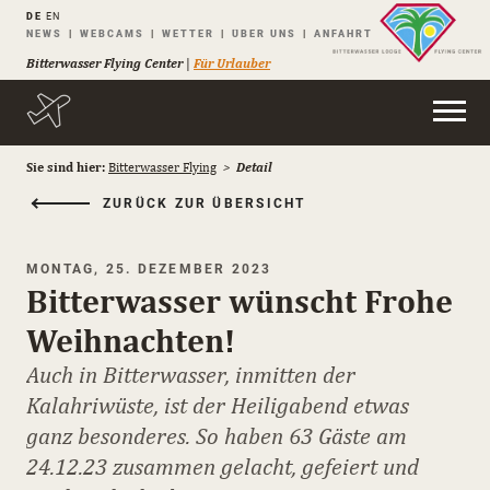
DE
EN
Navigation
NEWS
WEBCAMS
WETTER
ÜBER UNS
ANFAHRT
überspringen
Bitterwasser Flying Center
|
Für Urlauber
Sie sind hier:
Bitterwasser Flying
Detail
ZURÜCK ZUR ÜBERSICHT
MONTAG, 25. DEZEMBER 2023
Bitterwasser wünscht Frohe
Weihnachten!
Auch in Bitterwasser, inmitten der
Kalahriwüste, ist der Heiligabend etwas
ganz besonderes. So haben 63 Gäste am
24.12.23 zusammen gelacht, gefeiert und