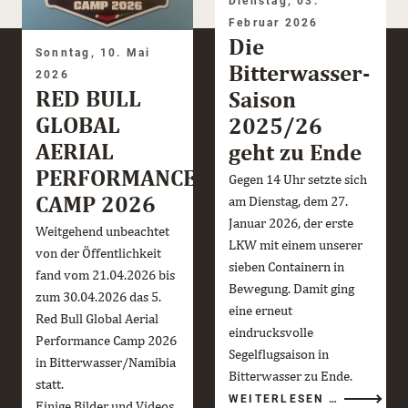
Dienstag, 03.
Februar 2026
Die
Sonntag, 10. Mai
Bitterwasser-
2026
RED BULL
Saison
GLOBAL
2025/26
AERIAL
geht zu Ende
PERFORMANCE
Gegen 14 Uhr setzte sich
CAMP 2026
am Dienstag, dem 27.
Januar 2026, der erste
Weitgehend unbeachtet
LKW mit einem unserer
von der Öffentlichkeit
sieben Containern in
fand vom 21.04.2026 bis
Bewegung. Damit ging
zum 30.04.2026 das 5.
eine erneut
Red Bull Global Aerial
eindrucksvolle
Performance Camp 2026
Segelflugsaison in
in Bitterwasser/Namibia
Bitterwasser zu Ende.
statt.
DIE
WEITERLESEN …
Einige Bilder und Videos
BITTERWA