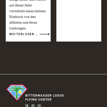
SAISON
auf dieser Seite
2025/26
GEHT
vermitteln einen kleinen
ZU
ENDE
Eindruck von den
Athleten und ihren
Leistungen.
RED
WEITERLESEN …
BULL
GLOBAL
AERIAL
PERFORMANCE
CAMP
2026