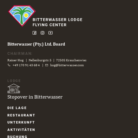
Bitterwasser (Pty.) Ltd. Board
CHAIRMAN:
Rainer Hog | Nellenburgstr. 5 | 72505 Krauchenwies
+49 170 91 43 68 4
|
hog@bitterwasser.com
LODGE
Stopover in Bitterwasser
Navigation
DIE LAGE
überspringen
RESTAURANT
UNTER­KUNFT
AKTIVITÄTEN
BUCHUNG