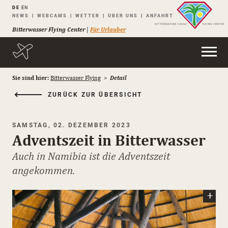
DE
EN
Navigation
NEWS
WEBCAMS
WETTER
ÜBER UNS
ANFAHRT
überspringen
Bitterwasser Flying Center
|
Für Urlauber
Sie sind hier:
Bitterwasser Flying
Detail
ZURÜCK ZUR ÜBERSICHT
SAMSTAG, 02. DEZEMBER 2023
Adventszeit in Bitterwasser
Auch in Namibia ist die Adventszeit
angekommen.