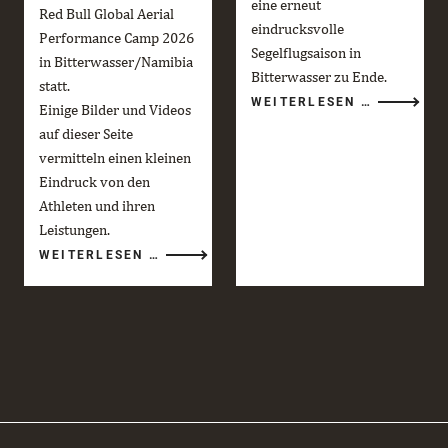
eine erneut
Red Bull Global Aerial
eindrucksvolle
Performance Camp 2026
Segelflugsaison in
in Bitterwasser/Namibia
Bitterwasser zu Ende.
statt.
DIE
WEITERLESEN …
Einige Bilder und Videos
BITTERWA
SAISON
auf dieser Seite
2025/26
GEHT
vermitteln einen kleinen
ZU
ENDE
Eindruck von den
Athleten und ihren
Leistungen.
RED
WEITERLESEN …
BULL
GLOBAL
AERIAL
PERFORMANCE
CAMP
2026