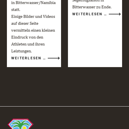
in Bitterwasser/Namibia
Bitterwasser zu Ende.
statt.
DIE
WEITERLESEN …
Einige Bilder und Videos
BITTERWA
SAISON
auf dieser Seite
2025/26
GEHT
vermitteln einen kleinen
ZU
ENDE
Eindruck von den
Athleten und ihren
Leistungen.
RED
WEITERLESEN …
BULL
GLOBAL
AERIAL
PERFORMANCE
CAMP
2026