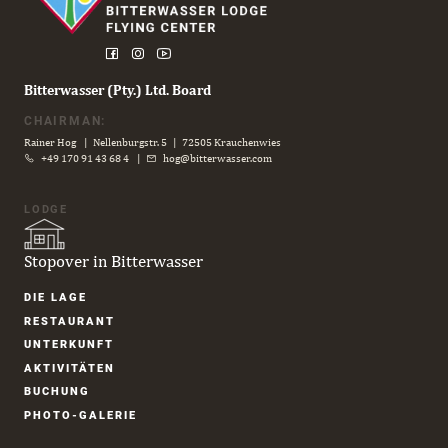
Bitterwasser (Pty.) Ltd. Board
CHAIRMAN:
Rainer Hog | Nellenburgstr. 5 | 72505 Krauchenwies
+49 170 91 43 68 4
|
hog@bitterwasser.com
LODGE
Stopover in Bitterwasser
Navigation
DIE LAGE
überspringen
RESTAURANT
UNTER­KUNFT
AKTIVITÄTEN
BUCHUNG
PHOTO-GALERIE