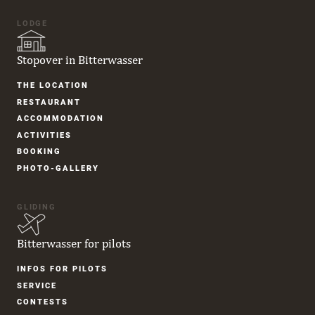
LODGE
Stopover in Bitterwasser
Skip
THE LOCATION
navigation
RESTAURANT
ACCOM­MODATION
ACTIVITIES
BOOKING
PHOTO-GALLERY
GLIDING
Bitterwasser for pilots
Skip
INFOS FOR PILOTS
navigation
SERVICE
CONTESTS