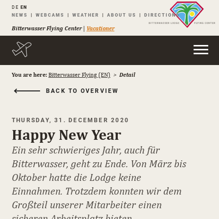
DE
EN
Skip
NEWS
WEBCAMS
WEATHER
ABOUT US
DIRECTIONS
navigation
Bitterwasser Flying Center
|
Vacationer
You are here:
Bitterwasser Flying (EN)
Detail
BACK TO OVERVIEW
THURSDAY, 31. DECEMBER 2020
Happy New Year
Ein sehr schwieriges Jahr, auch für
Bitterwasser, geht zu Ende. Von März bis
Oktober hatte die Lodge keine
Einnahmen. Trotzdem konnten wir dem
Großteil unserer Mitarbeiter einen
sicheren Arbeitsplatz bieten.