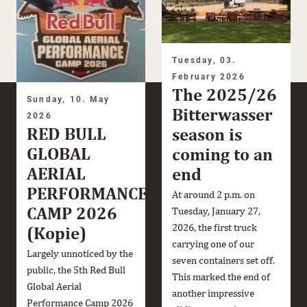
Tuesday, 03.
February 2026
The 2025/26
Sunday, 10. May
Bitterwasser
2026
RED BULL
season is
GLOBAL
coming to an
AERIAL
end
PERFORMANCE
At around 2 p.m. on
CAMP 2026
Tuesday, January 27,
2026, the first truck
(Kopie)
carrying one of our
Largely unnoticed by the
seven containers set off.
public, the 5th Red Bull
This marked the end of
Global Aerial
another impressive
Performance Camp 2026