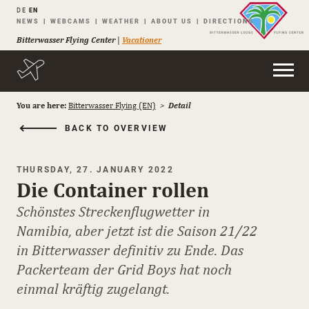
DE
EN
Skip
NEWS
WEBCAMS
WEATHER
ABOUT US
DIRECTIONS
navigation
Bitterwasser Flying Center
|
Vacationer
You are here:
Bitterwasser Flying (EN)
Detail
BACK TO OVERVIEW
THURSDAY, 27. JANUARY 2022
Die Container rollen
Schönstes Streckenflugwetter in
Namibia, aber jetzt ist die Saison 21/22
in Bitterwasser definitiv zu Ende. Das
Packerteam der Grid Boys hat noch
einmal kräftig zugelangt.