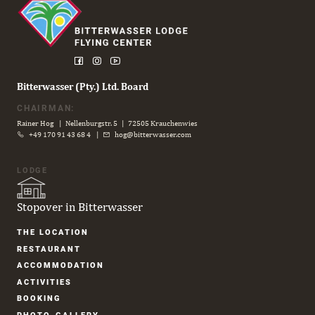
Bitterwasser (Pty.) Ltd. Board
CHAIRMAN:
Rainer Hog | Nellenburgstr. 5 | 72505 Krauchenwies
+49 170 91 43 68 4
|
hog@bitterwasser.com
LODGE
Stopover in Bitterwasser
Skip
THE LOCATION
navigation
RESTAURANT
ACCOM­MODATION
ACTIVITIES
BOOKING